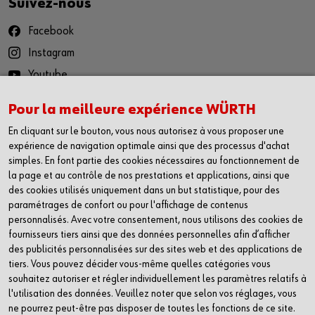
Suivez-nous
Facebook
Instagram
Youtube
LinkedIn
Pour la meilleure expérience WÜRTH
Würth App
En cliquant sur le bouton, vous nous autorisez à vous proposer une
expérience de navigation optimale ainsi que des processus d'achat
pour iOS
simples. En font partie des cookies nécessaires au fonctionnement de
la page et au contrôle de nos prestations et applications, ainsi que
pour Android
des cookies utilisés uniquement dans un but statistique, pour des
paramétrages de confort ou pour l'affichage de contenus
personnalisés. Avec votre consentement, nous utilisons des cookies de
Contact
fournisseurs tiers ainsi que des données personnelles afin d’afficher
des publicités personnalisées sur des sites web et des applications de
Würth AG
tiers. Vous pouvez décider vous-même quelles catégories vous
Dornwydenweg 11
souhaitez autoriser et régler individuellement les paramètres relatifs à
4144 Arlesheim
l'utilisation des données. Veuillez noter que selon vos réglages, vous
Suisse
ne pourrez peut-être pas disposer de toutes les fonctions de ce site.