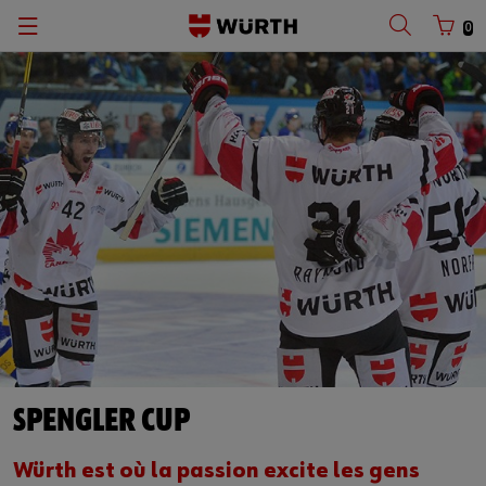
0
SPENGLER CUP
Würth est où la passion excite les gens