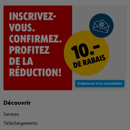
Pour plus d'informations, veuillez consulter notre
politique de confidentialité
et notre page sur
les cookies
.
Activer le contenu
Vous pouvez également utiliser ce lien pour accéder à la
vidéo directement sur la plateforme du fournisseur :
https://youtu.be/1ec0MRY29Gg
Découvrir
Services
Téléchargements