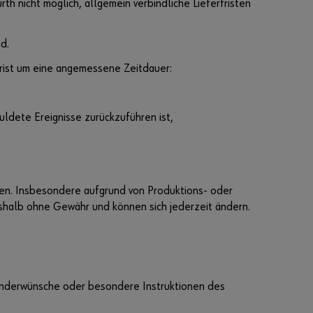
th nicht möglich, allgemein verbindliche Lieferfristen
V
e
r
d.
k
rfrist um eine angemessene Zeitdauer:
a
u
f
uldete Ereignisse zurückzuführen ist,
n
u
r
a
n
ben. Insbesondere aufgrund von Produktions- oder
G
shalb ohne Gewähr und können sich jederzeit ändern.
e
w
e
r
b
 Sonderwünsche oder besondere Instruktionen des
e
t