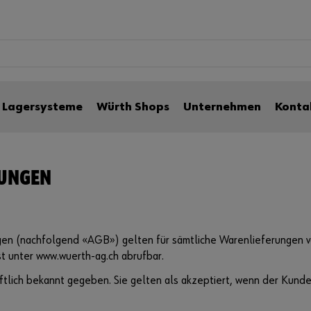
e
Lagersysteme
Würth Shops
Unternehmen
Konta
GUNGEN
gen (nachfolgend «AGB») gelten für sämtliche Warenlieferungen
st unter www.wuerth-ag.ch abrufbar.
lich bekannt gegeben. Sie gelten als akzeptiert, wenn der Kunde