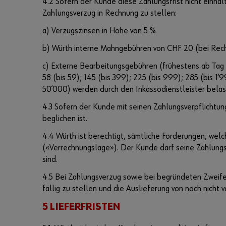
4.2 Sofern der Kunde diese Zahlungsfrist nicht einhä
Zahlungsverzug in Rechnung zu stellen:
a) Verzugszinsen in Höhe von 5 %
b) Würth interne Mahngebühren von CHF 20 (bei Rec
c) Externe Bearbeitungsgebühren (frühestens ab Tag 
58 (bis 59); 145 (bis 399); 225 (bis 999); 285 (bis 1
50‘000) werden durch den Inkassodienstleister belas
4.3 Sofern der Kunde mit seinen Zahlungsverpflichtung
beglichen ist.
4.4 Würth ist berechtigt, sämtliche Forderungen, w
(«Verrechnungslage»). Der Kunde darf seine Zahlungsv
sind.
4.5 Bei Zahlungsverzug sowie bei begründeten Zweife
fällig zu stellen und die Auslieferung von noch nic
5 LIEFERFRISTEN