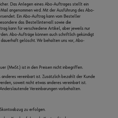
icher. Das Anlegen eines Abo-Auftrages stellt ein
Sie
mö
E-Mail angenommen wird. Mit der Ausführung des Abo-
cht
ersendet. Ein Abo-Auftrag kann vom Besteller
en
esondere das Bestellintervall sowie die
sic
rag kann für verschiedene Artikel, aber jeweils nur
h
im
den. Abo-Aufträge können auch schriftlich gekündigt
Onl
dauerhaft gelöscht. Wir behalten uns vor, Abo-
ine
-
Sh
op
reg
istr
r (MwSt.) ist in den Preisen nicht inbegriffen.
ier
en?
 anderes vereinbart ist. Zusätzlich bezahlt der Kunde
den, soweit nicht etwas anderes vereinbart ist.
In
. Anderslautende Vereinbarungen vorbehalten.
nur
drei
Schr
itte
 Skontoabzug zu erfolgen.
n