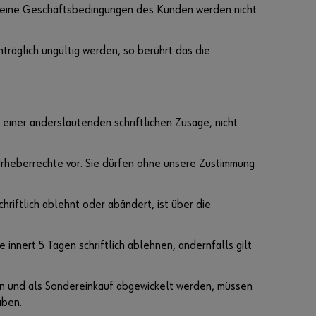
lgemeine Geschäftsbedingungen des Kunden werden nicht
räglich ungültig werden, so berührt das die
Pass
wort
verg
ess
einer anderslautenden schriftlichen Zusage, nicht
en
Anmeldedaten
rheberrechte vor. Sie dürfen ohne unsere Zustimmung
merken
Anmelden
riftlich ablehnt oder abändert, ist über die
innert 5 Tagen schriftlich ablehnen, andernfalls gilt
oder
n und als Sondereinkauf abgewickelt werden, müssen
aben.