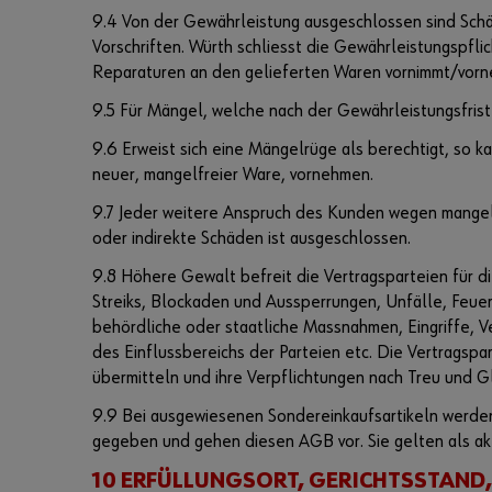
9.4 Von der Gewährleistung ausgeschlossen sind Schä
Vorschriften. Würth schliesst die Gewährleistungspfli
Reparaturen an den gelieferten Waren vornimmt/vor
9.5 Für Mängel, welche nach der Gewährleistungsfrist
9.6 Erweist sich eine Mängelrüge als berechtigt, so
neuer, mangelfreier Ware, vornehmen.
9.7 Jeder weitere Anspruch des Kunden wegen mangel
oder indirekte Schäden ist ausgeschlossen.
9.8 Höhere Gewalt befreit die Vertragsparteien für d
Streiks, Blockaden und Aussperrungen, Unfälle, Feue
behördliche oder staatliche Massnahmen, Eingriffe, 
des Einflussbereichs der Parteien etc. Die Vertragspa
übermitteln und ihre Verpflichtungen nach Treu und 
9.9 Bei ausgewiesenen Sondereinkaufsartikeln werde
gegeben und gehen diesen AGB vor. Sie gelten als akz
10 ERFÜLLUNGSORT, GERICHTSSTAND