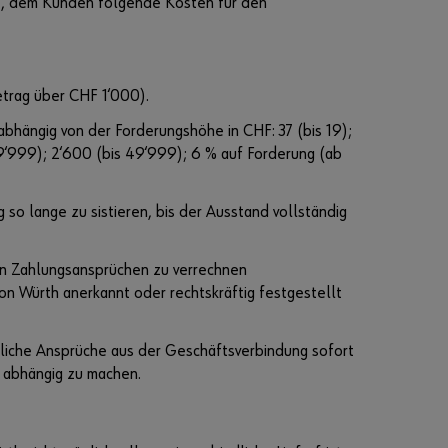
igt, dem Kunden folgende Kosten für den
kön
nen
Sie
sich
trag über CHF 1‘000).
regi
strie
hängig von der Forderungshöhe in CHF: 37 (bis 19);
ren
(19‘999); 2‘600 (bis 49‘999); 6 % auf Forderung (ab
und
alle
 so lange zu sistieren, bis der Ausstand vollständig
Fun
ktio
nen
en Zahlungsansprüchen zu verrechnen
des
n Würth anerkannt oder rechtskräftig festgestellt
Onli
ne-
tliche Ansprüche aus der Geschäftsverbindung sofort
Sho
n abhängig zu machen.
ps
nutz
en.