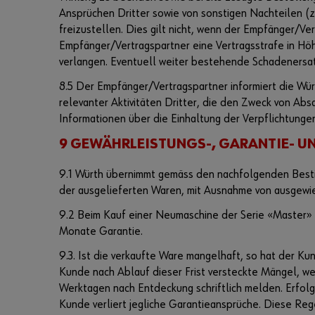
Ansprüchen Dritter sowie von sonstigen Nachteilen (z
freizustellen. Dies gilt nicht, wenn der Empfänger/Ver
Empfänger/Vertragspartner eine Vertragsstrafe in Hö
verlangen. Eventuell weiter bestehende Schadenersat
8.5 Der Empfänger/Vertragspartner informiert die Wür
relevanter Aktivitäten Dritter, die den Zweck von Ab
Informationen über die Einhaltung der Verpflichtungen
9 GEWÄHRLEISTUNGS-, GARANTIE- 
9.1 Würth übernimmt gemäss den nachfolgenden Best
der ausgelieferten Waren, mit Ausnahme von ausgewie
9.2 Beim Kauf einer Neumaschine der Serie «Master» g
Monate Garantie.
9.3. Ist die verkaufte Ware mangelhaft, so hat der Ku
Kunde nach Ablauf dieser Frist versteckte Mängel, w
Werktagen nach Entdeckung schriftlich melden. Erfolgt
Kunde verliert jegliche Garantieansprüche. Diese Reg