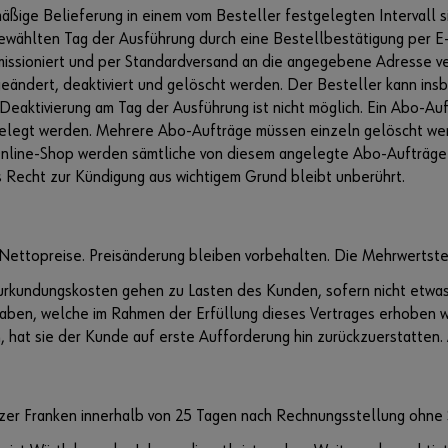
ßige Belieferung in einem vom Besteller festgelegten Intervall s
gewählten Tag der Ausführung durch eine Bestellbestätigung per 
mmissioniert und per Standardversand an die angegebene Adresse v
eändert, deaktiviert und gelöscht werden. Der Besteller kann insb
Deaktivierung am Tag der Ausführung ist nicht möglich. Ein Abo-Auft
ngelegt werden. Mehrere Abo-Aufträge müssen einzeln gelöscht wer
nline-Shop werden sämtliche von diesem angelegte Abo-Aufträge 
s Recht zur Kündigung aus wichtigem Grund bleibt unberührt.
s Nettopreise. Preisänderung bleiben vorbehalten. Die Mehrwertsteue
Beurkundungskosten gehen zu Lasten des Kunden, sofern nicht etwas
ben, welche im Rahmen der Erfüllung dieses Vertrages erhoben wer
hat sie der Kunde auf erste Aufforderung hin zurückzuerstatten
izer Franken innerhalb von 25 Tagen nach Rechnungsstellung ohne