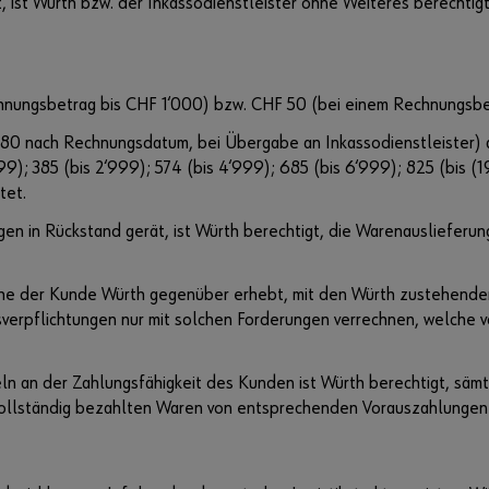
lt, ist Würth bzw. der Inkassodienstleister ohne Weiteres berecht
hnungsbetrag bis CHF 1‘000) bzw. CHF 50 (bei einem Rechnungsbe
80 nach Rechnungsdatum, bei Übergabe an Inkassodienstleister) ab
‘999); 385 (bis 2‘999); 574 (bis 4‘999); 685 (bis 6‘999); 825 (bis 
tet.
en in Rückstand gerät, ist Würth berechtigt, die Warenauslieferung
elche der Kunde Würth gegenüber erhebt, mit den Würth zustehend
erpflichtungen nur mit solchen Forderungen verrechnen, welche vo
ln an der Zahlungsfähigkeit des Kunden ist Würth berechtigt, säm
ht vollständig bezahlten Waren von entsprechenden Vorauszahlunge