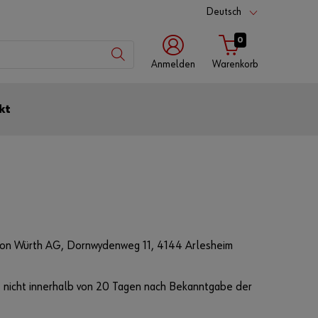
Deutsch
0
Anmelden
Warenkorb
mit
kt
mit
mit
Würth
Benutzername
Kundennummer
App
Kundennummer
Partnernummer
 von Würth AG, Dornwydenweg 11, 4144 Arlesheim
 nicht innerhalb von 20 Tagen nach Bekanntgabe der
Passwort