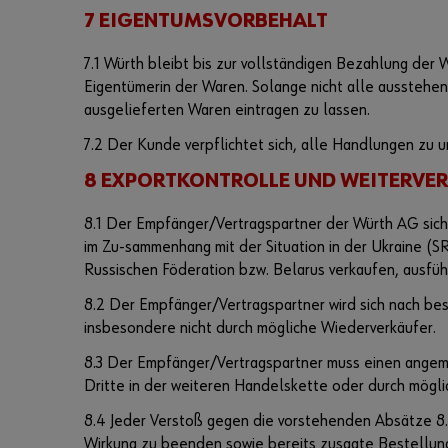
7 EIGENTUMSVORBEHALT
7.1 Würth bleibt bis zur vollständigen Bezahlung de
Eigentümerin der Waren. Solange nicht alle ausstehe
ausgelieferten Waren eintragen zu lassen.
7.2 Der Kunde verpflichtet sich, alle Handlungen zu 
8 EXPORTKONTROLLE UND WEITERV
8.1 Der Empfänger/Vertragspartner der Würth AG sich
im Zu-sammenhang mit der Situation in der Ukraine (SR
Russischen Föderation bzw. Belarus verkaufen, ausfü
8.2 Der Empfänger/Vertragspartner wird sich nach bes
insbesondere nicht durch mögliche Wiederverkäufer.
8.3 Der Empfänger/Vertragspartner muss einen ange
Dritte in der weiteren Handelskette oder durch mögli
8.4 Jeder Verstoß gegen die vorstehenden Absätze 8.1
Wirkung zu beenden sowie bereits zusagte Bestellung