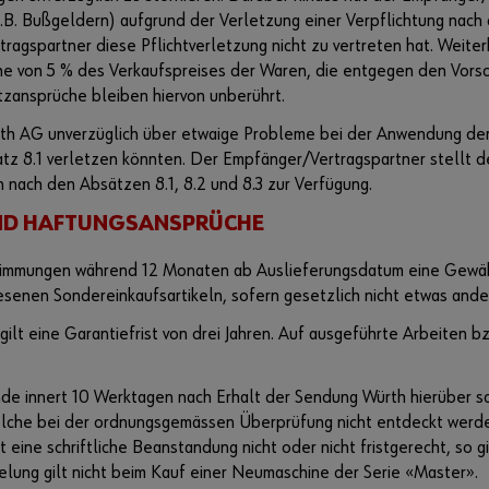
.B. Bußgeldern) aufgrund der Verletzung einer Verpflichtung nach
tragspartner diese Pflichtverletzung nicht zu vertreten hat. Weite
he von 5 % des Verkaufspreises der Waren, die entgegen den Vorsc
zansprüche bleiben hiervon unberührt.
th AG unverzüglich über etwaige Probleme bei der Anwendung der Ab
satz 8.1 verletzen könnten. Der Empfänger/Vertragspartner stellt
 nach den Absätzen 8.1, 8.2 und 8.3 zur Verfügung.
UND HAFTUNGSANSPRÜCHE
immungen während 12 Monaten ab Auslieferungsdatum eine Gewähr
senen Sondereinkaufsartikeln, sofern gesetzlich nicht etwas ande
ilt eine Garantiefrist von drei Jahren. Auf ausgeführte Arbeiten 
nde innert 10 Werktagen nach Erhalt der Sendung Würth hierüber sc
elche bei der ordnungsgemässen Überprüfung nicht entdeckt werde
 eine schriftliche Beanstandung nicht oder nicht fristgerecht, so 
elung gilt nicht beim Kauf einer Neumaschine der Serie «Master».