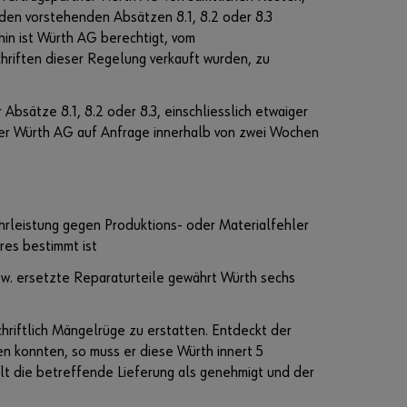
e
 den vorstehenden Absätzen 8.1, 8.2 oder 8.3
n
rhin ist Würth AG berechtigt, vom
hriften dieser Regelung verkauft wurden, zu
sätze 8.1, 8.2 oder 8.3, einschliesslich etwaiger
 der Würth AG auf Anfrage innerhalb von zwei Wochen
leistung gegen Produktions- oder Materialfehler
res bestimmt ist
bzw. ersetzte Reparaturteile gewährt Würth sechs
hriftlich Mängelrüge zu erstatten. Entdeckt der
n konnten, so muss er diese Würth innert 5
gilt die betreffende Lieferung als genehmigt und der