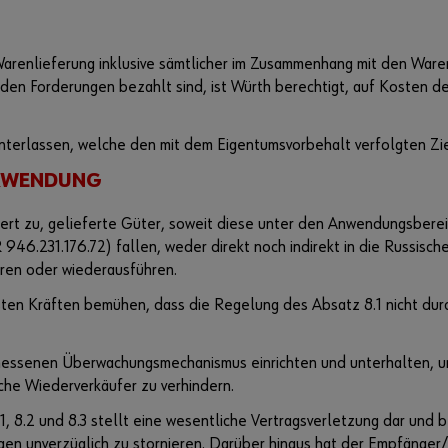
r Warenlieferung inklusive sämtlicher im Zusammenhang mit den W
nden Forderungen bezahlt sind, ist Würth berechtigt, auf Kosten 
unterlassen, welche den mit dem Eigentumsvorbehalt verfolgten Zi
ERWENDUNG
ert zu, gelieferte Güter, soweit diese unter den Anwendungsbere
 946.231.176.72) fallen, weder direkt noch indirekt in die Russisc
hren oder wiederausführen.
ten Kräften bemühen, dass die Regelung des Absatz 8.1 nicht durch
messenen Überwachungsmechanismus einrichten und unterhalten, 
che Wiederverkäufer zu verhindern.
, 8.2 und 8.3 stellt eine wesentliche Vertragsverletzung dar und b
en unverzüglich zu stornieren. Darüber hinaus hat der Empfänger