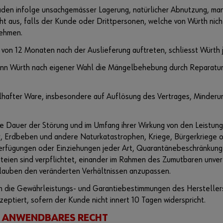
den infolge unsachgemässer Lagerung, natürlicher Abnutzung, ma
cht aus, falls der Kunde oder Drittpersonen, welche von Würth nic
nehmen.
 von 12 Monaten nach der Auslieferung auftreten, schliesst Würth
 kann Würth nach eigener Wahl die Mängelbehebung durch Reparatu
hafter Ware, insbesondere auf Auflösung des Vertrages, Minderun
ie Dauer der Störung und im Umfang ihrer Wirkung von den Leistun
r, Erdbeben und andere Naturkatastrophen, Kriege, Bürgerkriege 
Verfügungen oder Einziehungen jeder Art, Quarantänebeschränkung
rteien sind verpflichtet, einander im Rahmen des Zumutbaren unver
Glauben den veränderten Verhältnissen anzupassen.
n die Gewährleistungs- und Garantiebestimmungen des Herstellers
eptiert, sofern der Kunde nicht innert 10 Tagen widerspricht.
, ANWENDBARES RECHT