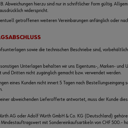
AGB. Abweichungen hierzu sind nur in schriftlicher Form gültig. Al
ausdrücklich widerspricht.
entuell getroffenen weiteren Vereinbarungen anfänglich oder nacht
AGSABSCHLUSS
sunterlagen sowie die technischen Beschriebe sind, vorbehältlich 
sonstigen Unterlagen behalten wir uns Eigentums-, Marken- und U
t und Dritten nicht zugänglich gemacht bzw. verwendet werden.
ngen eines Kunden nicht innert 5 Tagen nach Bestellungseingang sch
n.
einer abweichenden Lieferofferte antwortet, muss der Kunde diese 
 Würth AG oder Adolf Würth GmbH & Co. KG (Deutschland) gehöre
 Mindestauftragswert mit Sondereinkaufsartikeln von CHF 500.– h