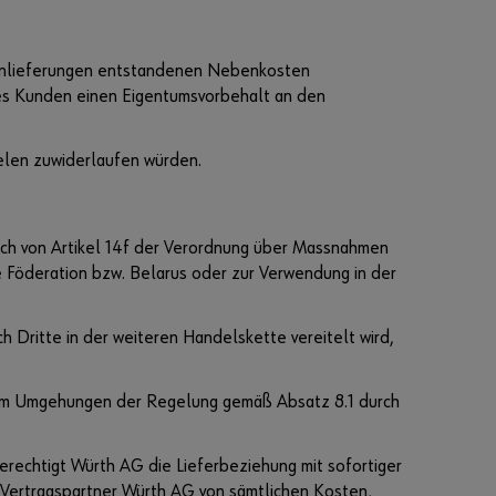
r
e
arenlieferungen entstandenen Nebenkosten
i
des Kunden einen Eigentumsvorbehalt an den
b
e
n
elen zuwiderlaufen würden.
d
e
ich von Artikel 14f der Verordnung über Massnahmen
J
e
he Föderation bzw. Belarus oder zur Verwendung in der
t
z
t
 Dritte in der weiteren Handelskette vereitelt wird,
R
e
g
i
um Umgehungen der Regelung gemäß Absatz 8.1 durch
s
t
r
i
erechtigt Würth AG die Lieferbeziehung mit sofortiger
e
r
/Vertragspartner Würth AG von sämtlichen Kosten,