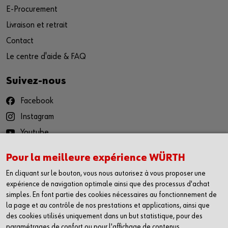
E-Procurement
Livraison et retrait
Contact
Le centre d'aide & FAQ
Suivez-nous
Facebook
Instagram
Youtube
LinkedIn
Pour la meilleure expérience WÜRTH
Würth App
En cliquant sur le bouton, vous nous autorisez à vous proposer une
expérience de navigation optimale ainsi que des processus d'achat
pour iOS
simples. En font partie des cookies nécessaires au fonctionnement de
la page et au contrôle de nos prestations et applications, ainsi que
pour Android
des cookies utilisés uniquement dans un but statistique, pour des
paramétrages de confort ou pour l'affichage de contenus