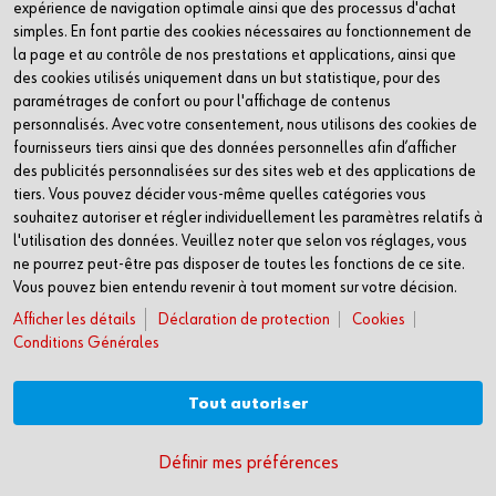
expérience de navigation optimale ainsi que des processus d'achat
pour iOS
simples. En font partie des cookies nécessaires au fonctionnement de
la page et au contrôle de nos prestations et applications, ainsi que
pour Android
des cookies utilisés uniquement dans un but statistique, pour des
paramétrages de confort ou pour l'affichage de contenus
personnalisés. Avec votre consentement, nous utilisons des cookies de
Contact
fournisseurs tiers ainsi que des données personnelles afin d’afficher
des publicités personnalisées sur des sites web et des applications de
Würth AG
tiers. Vous pouvez décider vous-même quelles catégories vous
Dornwydenweg 11
souhaitez autoriser et régler individuellement les paramètres relatifs à
4144 Arlesheim
l'utilisation des données. Veuillez noter que selon vos réglages, vous
Suisse
ne pourrez peut-être pas disposer de toutes les fonctions de ce site.
Vous pouvez bien entendu revenir à tout moment sur votre décision.
+41 61 705 91 11
info@wuerth-ag.ch
Afficher les détails
Déclaration de protection
Cookies
Conditions Générales
Prix en CHF hors TVA et CAR/TEA/COV applicables.
Tout autoriser
© Würth AG
Définir mes préférences
CGV
Mentions légales
Protection des données
Cookies