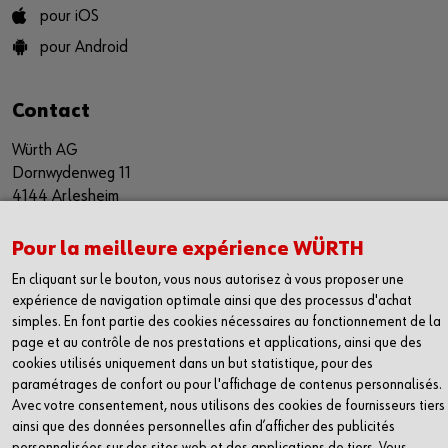
pour iOS
pour Android
Contact
Würth AG
Dornwydenweg 11
4144 Arlesheim
Suisse
Pour la meilleure expérience WÜRTH
+41 61 705 91 11
info@wuerth-ag.ch
En cliquant sur le bouton, vous nous autorisez à vous proposer une
expérience de navigation optimale ainsi que des processus d'achat
simples. En font partie des cookies nécessaires au fonctionnement de la
Prix en CHF hors TVA et CAR/TEA/COV applicables.
page et au contrôle de nos prestations et applications, ainsi que des
cookies utilisés uniquement dans un but statistique, pour des
paramétrages de confort ou pour l'affichage de contenus personnalisés.
© Würth AG
Avec votre consentement, nous utilisons des cookies de fournisseurs tiers
CGV
Mentions légales
Protection des données
Cookies
ainsi que des données personnelles afin d’afficher des publicités
personnalisées sur des sites web et des applications de tiers. Vous