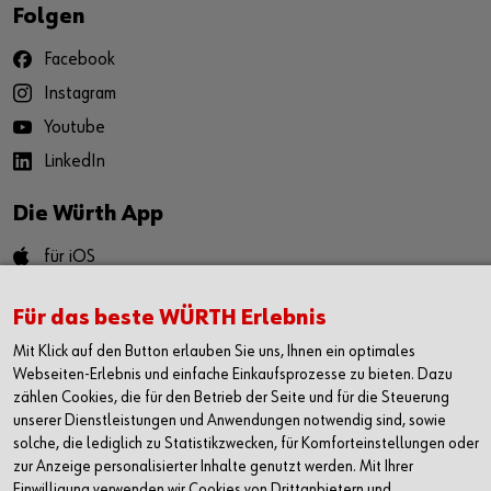
Folgen
Facebook
Instagram
Youtube
LinkedIn
Die Würth App
für iOS
für Android
Für das beste WÜRTH Erlebnis
Mit Klick auf den Button erlauben Sie uns, Ihnen ein optimales
Kontaktieren
Webseiten-Erlebnis und einfache Einkaufsprozesse zu bieten. Dazu
zählen Cookies, die für den Betrieb der Seite und für die Steuerung
Würth AG
unserer Dienstleistungen und Anwendungen notwendig sind, sowie
Dornwydenweg 11
solche, die lediglich zu Statistikzwecken, für Komforteinstellungen oder
4144 Arlesheim
zur Anzeige personalisierter Inhalte genutzt werden. Mit Ihrer
Schweiz
Einwilligung verwenden wir Cookies von Drittanbietern und