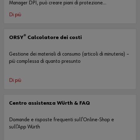
Manager DPI, può creare piani di protezione
personalizzati per i suoi dipendenti in pochissimo tempo,
Di più
compresi i documenti da utilizzare per le istruzioni o gli
audit.
®
ORSY
Calcolatore dei costi
Gestione dei materiali di consumo (articoli di minuteria) –
più complessa di quanto presunto
Di più
Centro assistenza Würth & FAQ
Domande e risposte frequenti sull'Online-Shop e
sull'App Würth