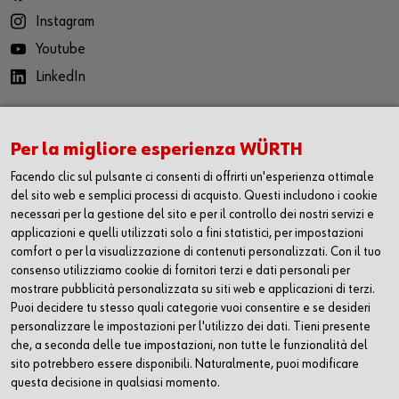
Instagram
Youtube
LinkedIn
App Würth
Per la migliore esperienza WÜRTH
per iOS
Facendo clic sul pulsante ci consenti di offrirti un'esperienza ottimale
per Android
del sito web e semplici processi di acquisto. Questi includono i cookie
necessari per la gestione del sito e per il controllo dei nostri servizi e
applicazioni e quelli utilizzati solo a fini statistici, per impostazioni
Contatti
comfort o per la visualizzazione di contenuti personalizzati. Con il tuo
consenso utilizziamo cookie di fornitori terzi e dati personali per
Würth AG
mostrare pubblicità personalizzata su siti web e applicazioni di terzi.
Dornwydenweg 11
Puoi decidere tu stesso quali categorie vuoi consentire e se desideri
4144 Arlesheim
personalizzare le impostazioni per l'utilizzo dei dati. Tieni presente
Svizzera
che, a seconda delle tue impostazioni, non tutte le funzionalità del
sito potrebbero essere disponibili. Naturalmente, puoi modificare
+41 61 705 91 11
questa decisione in qualsiasi momento.
info@wuerth-ag.ch