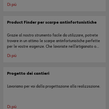
Di più
Product Finder per scarpe antinfortunistiche
Grazie al nostro strumento facile da utilizzare, potrete
trovare in un attimo le scarpe antinfortunistiche perfette
per le vostre esigenze. Che lavoriate nell’artigianato o
nell’industria, noi vi aiutiamo a trovare la giusta
Di più
protezione per i vostri piedi.
Progetto dei cantieri
Lavoriamo per voi dalla progettazione alla realizzazione.
Di più