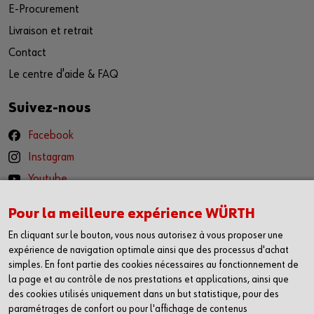
E-Procurement
Livraison et retrait
Contact
Le centre d'aide & FAQ
Suivez-nous
Facebook
Instagram
Youtube
LinkedIn
Pour la meilleure expérience WÜRTH
Würth App
En cliquant sur le bouton, vous nous autorisez à vous proposer une
expérience de navigation optimale ainsi que des processus d'achat
pour iOS
simples. En font partie des cookies nécessaires au fonctionnement de
la page et au contrôle de nos prestations et applications, ainsi que
pour Android
des cookies utilisés uniquement dans un but statistique, pour des
paramétrages de confort ou pour l'affichage de contenus