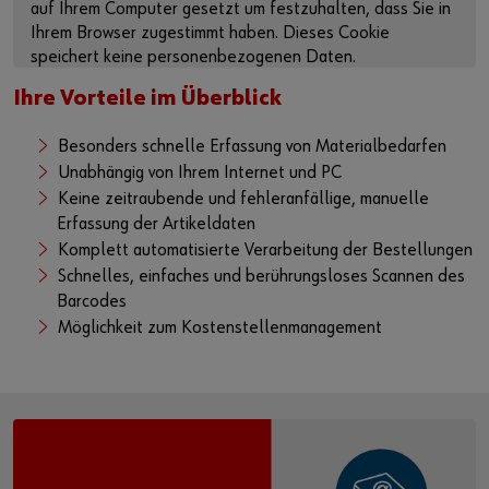
auf Ihrem Computer gesetzt um festzuhalten, dass Sie in
Ihrem Browser zugestimmt haben. Dieses Cookie
speichert keine personenbezogenen Daten.
Weitere Informationen finden Sie in unserer
Ihre Vorteile im Überblick
Datenschutzerklärung
und auf der
Cookie-Seite
.
Besonders schnelle Erfassung von Materialbedarfen
Inhalte aktivieren
Unabhängig von Ihrem Internet und PC
Keine zeitraubende und fehleranfällige, manuelle
Alternativ können Sie auch diesen Link verwenden, um das
Erfassung der Artikeldaten
Video direkt auf der Plattform des Anbieters aufzurufen:
Komplett automatisierte Verarbeitung der Bestellungen
https://youtu.be/McXLnxjo_rI
Schnelles, einfaches und berührungsloses Scannen des
Barcodes
Möglichkeit zum Kostenstellenmanagement