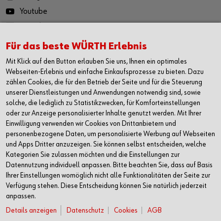
Youtube
LinkedIn
Für das beste WÜRTH Erlebnis
Die Würth App
Mit Klick auf den Button erlauben Sie uns, Ihnen ein optimales
für iOS
Webseiten-Erlebnis und einfache Einkaufsprozesse zu bieten. Dazu
zählen Cookies, die für den Betrieb der Seite und für die Steuerung
für Android
unserer Dienstleistungen und Anwendungen notwendig sind, sowie
solche, die lediglich zu Statistikzwecken, für Komforteinstellungen
oder zur Anzeige personalisierter Inhalte genutzt werden. Mit Ihrer
Kontaktieren
Einwilligung verwenden wir Cookies von Drittanbietern und
personenbezogene Daten, um personalisierte Werbung auf Webseiten
Würth AG
und Apps Dritter anzuzeigen. Sie können selbst entscheiden, welche
Dornwydenweg 11
Kategorien Sie zulassen möchten und die Einstellungen zur
4144 Arlesheim
Datennutzung individuell anpassen. Bitte beachten Sie, dass auf Basis
Schweiz
Ihrer Einstellungen womöglich nicht alle Funktionalitäten der Seite zur
Verfügung stehen. Diese Entscheidung können Sie natürlich jederzeit
+41 61 705 91 11
anpassen.
info@wuerth-ag.ch
Details anzeigen
Datenschutz
Cookies
AGB